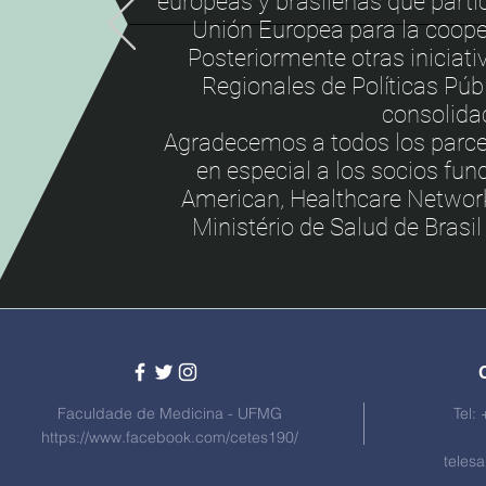
europeas y brasileñas que parti
Unión Europea para la coope
Posteriormente otras iniciati
Regionales de Políticas Públ
consolidac
Agradecemos a todos los parcei
en especial a los socios fund
American, Healthcare Network
Ministério de Salud de Brasil
Faculdade de Medicina - UFMG
Tel:
https://www.facebook.com/cetes190/
teles